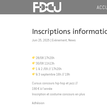
ACC
Inscriptions informati
Juin 25, 2025
|
Evènement
,
News
28/08 17h20h
30/08 11h13h
1 & 2 /09 // 17h20h
& 3 septembre 16h // 19h
Cursus concours hip-hop et jazz //
190 € à l’année
Inscription et costume concours en plus
Adhésion