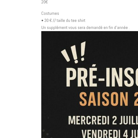
20€
Costumes
•⁠ ⁠30 € // taille du tee shirt
Un supplément vous sera demandé en fin d’année .