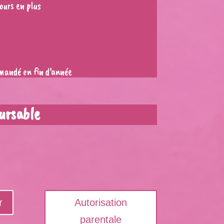
ours en plus
mandé en fin d’année
ursable
r
Autorisation
parentale